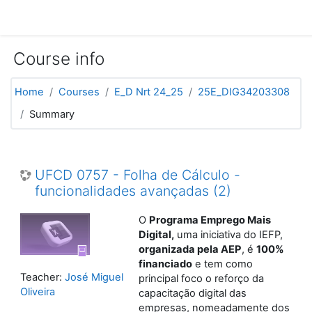
Skip to main content
Course info
Home
Courses
E_D Nrt 24_25
25E_DIG34203308
Summary
UFCD 0757 - Folha de Cálculo -
funcionalidades avançadas (2)
O
Programa Emprego Mais
Digital,
uma iniciativa do IEFP,
organizada pela AEP
, é
100%
financiado
e tem como
Teacher:
José Miguel
principal foco o reforço da
Oliveira
capacitação digital das
empresas, nomeadamente dos