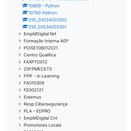
10809 - Python
10793-Python
25E_DIG34203302
25E_DIG34203301
EmpMDigital Nrt
Formação Interna AEP
POISE108012021
Centro Qualifica
FAXPTO012
20FPMECETS
FPIF - b-Learning
FA010309
FE002121
Erasmus
Resp.Cibersegurança
PLA - EDPRO
EmpMDigital Cnt
Promotores Locais