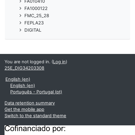
FA010410
FA1000122
FMC_25_28
FEPLA23
DIGITAL
You are not logged in. (
Log in
)
25E_DIG34203308
English ‎(en)‎
English ‎(en)‎
Português - Portugal ‎(pt)‎
Data retention summary
Get the mobile app
Switch to the standard theme