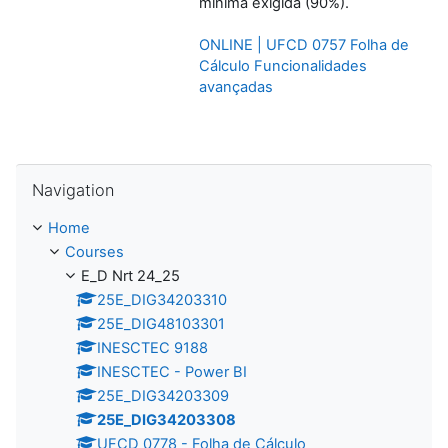
mínima exigida (90%).
ONLINE | UFCD 0757 Folha de
Cálculo Funcionalidades
avançadas
Skip Navigation
Navigation
Home
Courses
E_D Nrt 24_25
25E_DIG34203310
25E_DIG48103301
INESCTEC 9188
INESCTEC - Power BI
25E_DIG34203309
25E_DIG34203308
UFCD 0778 - Folha de Cálculo