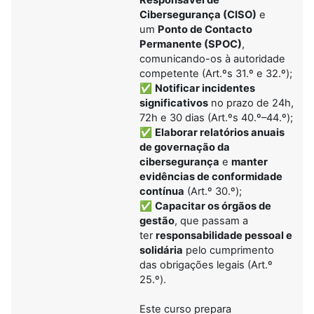
Cibersegurança (CISO)
e
um
Ponto de Contacto
Permanente (SPOC)
,
comunicando-os à autoridade
competente (Art.ºs 31.º e 32.º);
✅
Notificar incidentes
significativos
no prazo de 24h,
72h e 30 dias (Art.ºs 40.º–44.º);
✅
Elaborar relatórios anuais
de governação da
cibersegurança
e
manter
evidências de conformidade
contínua
(Art.º 30.º);
✅
Capacitar os órgãos de
gestão
, que passam a
ter
responsabilidade pessoal e
solidária
pelo cumprimento
das obrigações legais (Art.º
25.º).
Este curso prepara