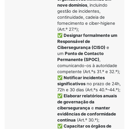
nove domínios
, incluindo
gestão de incidentes,
continuidade, cadeia de
fornecimento e ciber-higiene
(Art.º 27.º);
✅
Designar formalmente um
Responsável de
Cibersegurança (CISO)
e
um
Ponto de Contacto
Permanente (SPOC)
,
comunicando-os à autoridade
competente (Art.ºs 31.º e 32.º);
✅
Notificar incidentes
significativos
no prazo de 24h,
72h e 30 dias (Art.ºs 40.º–44.º);
✅
Elaborar relatórios anuais
de governação da
cibersegurança
e
manter
evidências de conformidade
contínua
(Art.º 30.º);
✅
Capacitar os órgãos de