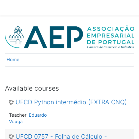
Skip to main content
Moodle AEP Formação
Home
Available courses
UFCD Python intermédio (EXTRA CNQ)
Teacher:
Eduardo
Vouga
UFCD 0757 - Folha de Cálculo -