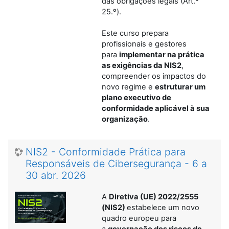
das obrigações legais (Art.º
25.º).
Este curso prepara
profissionais e gestores
para
implementar na prática
as exigências da NIS2
,
compreender os impactos do
novo regime e
estruturar um
plano executivo de
conformidade aplicável à sua
organização
.
NIS2 - Conformidade Prática para
Responsáveis de Cibersegurança - 6 a
30 abr. 2026
A
Diretiva (UE) 2022/2555
(NIS2)
estabelece um novo
quadro europeu para
a
governação dos riscos de