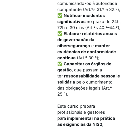
comunicando-os à autoridade
competente (Art.ºs 31.º e 32.º);
✅
Notificar incidentes
significativos
no prazo de 24h,
72h e 30 dias (Art.ºs 40.º–44.º);
✅
Elaborar relatórios anuais
de governação da
cibersegurança
e
manter
evidências de conformidade
contínua
(Art.º 30.º);
✅
Capacitar os órgãos de
gestão
, que passam a
ter
responsabilidade pessoal e
solidária
pelo cumprimento
das obrigações legais (Art.º
25.º).
Este curso prepara
profissionais e gestores
para
implementar na prática
as exigências da NIS2
,