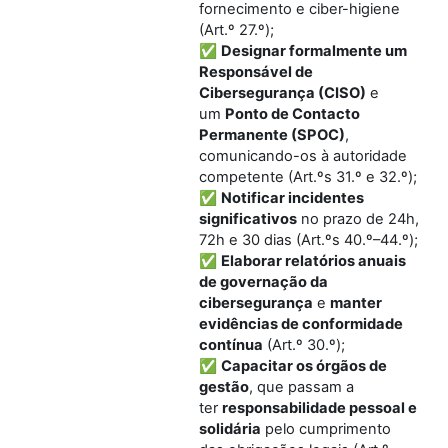
fornecimento e ciber-higiene
(Art.º 27.º);
✅
Designar formalmente um
Responsável de
Cibersegurança (CISO)
e
um
Ponto de Contacto
Permanente (SPOC)
,
comunicando-os à autoridade
competente (Art.ºs 31.º e 32.º);
✅
Notificar incidentes
significativos
no prazo de 24h,
72h e 30 dias (Art.ºs 40.º–44.º);
✅
Elaborar relatórios anuais
de governação da
cibersegurança
e
manter
evidências de conformidade
contínua
(Art.º 30.º);
✅
Capacitar os órgãos de
gestão
, que passam a
ter
responsabilidade pessoal e
solidária
pelo cumprimento