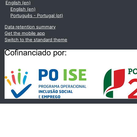
English ‎(en)‎
English ‎(en)‎
Português - Portugal ‎(pt)‎
Data retention summary
Get the mobile app
Switch to the standard theme