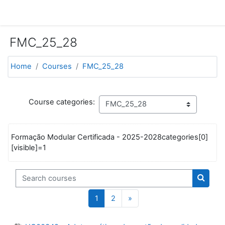
Skip to main content
FMC_25_28
Home
Courses
FMC_25_28
Course categories:
Formação Modular Certificada - 2025-2028categories[0]
[visible]=1
Search courses
Search
Page 1
Page 2
Next page
1
2
»