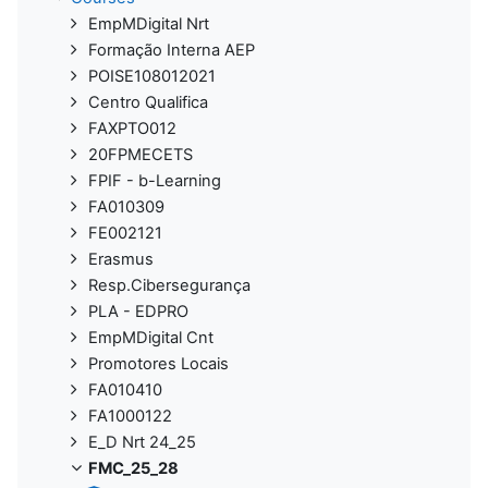
EmpMDigital Nrt
Formação Interna AEP
POISE108012021
Centro Qualifica
FAXPTO012
20FPMECETS
FPIF - b-Learning
FA010309
FE002121
Erasmus
Resp.Cibersegurança
PLA - EDPRO
EmpMDigital Cnt
Promotores Locais
FA010410
FA1000122
E_D Nrt 24_25
FMC_25_28