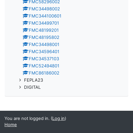
FMC58296002
FMC34498002
FMC344100601
FMC34499701
FMC48199201
FMC48195802
FMC34498001
FMC34596401
FMC34537103
FMC52494801
FMC86186002
FEPLA23
DIGITAL
You are not logged in. (
Log in
)
Home