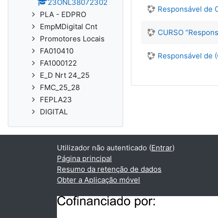
23ONL38072302
Responsável de 
PLA - EDPRO
EmpMDigital Cnt
CURSO “Responsá
Promotores Locais
FA010410
Responsável de (
FA1000122
E_D Nrt 24_25
FMC_25_28
FEPLA23
DIGITAL
Utilizador não autenticado (
Entrar
)
Página principal
Resumo da retenção de dados
Obter a Aplicação móvel