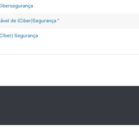
Cibersegurança
vel de (Ciber)Segurança ”
Ciber) Segurança