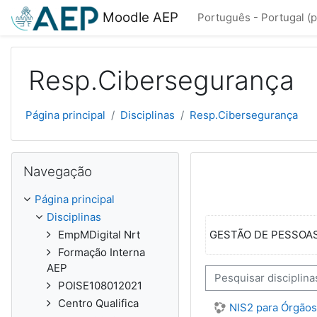
Ir para o conteúdo principal
Moodle AEP
Português - Portugal ‎(p
Resp.Cibersegurança
Página principal
Disciplinas
Resp.Cibersegurança
Ignorar Navegação
Navegação
Página principal
Disciplinas
GESTÃO DE PESSOASca
EmpMDigital Nrt
Formação Interna
AEP
Pesquisar disciplinas
POISE108012021
Centro Qualifica
NIS2 para Órgãos