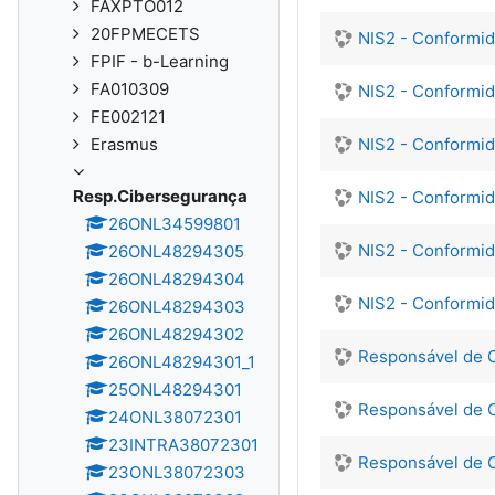
FAXPTO012
20FPMECETS
NIS2 - Conformid
FPIF - b-Learning
FA010309
NIS2 - Conformid
FE002121
Erasmus
NIS2 - Conformid
Resp.Cibersegurança
NIS2 - Conformid
26ONL34599801
NIS2 - Conformid
26ONL48294305
26ONL48294304
NIS2 - Conformid
26ONL48294303
26ONL48294302
Responsável de 
26ONL48294301_1
25ONL48294301
Responsável de 
24ONL38072301
23INTRA38072301
Responsável de C
23ONL38072303